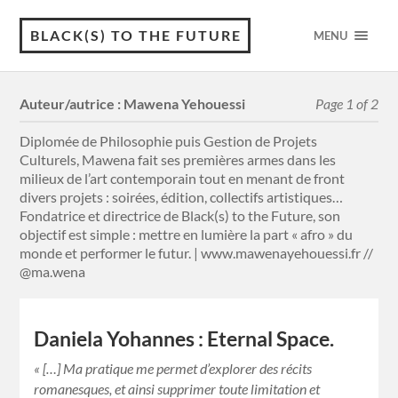
BLACK(S) TO THE FUTURE
MENU
Auteur/autrice :
Mawena Yehouessi
Page 1 of 2
Diplomée de Philosophie puis Gestion de Projets
Culturels, Mawena fait ses premières armes dans les
milieux de l’art contemporain tout en menant de front
divers projets : soirées, édition, collectifs artistiques…
Fondatrice et directrice de Black(s) to the Future, son
objectif est simple : mettre en lumière la part « afro » du
monde et performer le futur. | www.mawenayehouessi.fr //
@ma.wena
Daniela Yohannes : Eternal Space.
« […] Ma pratique me permet d’explorer des récits
romanesques, et ainsi supprimer toute limitation et