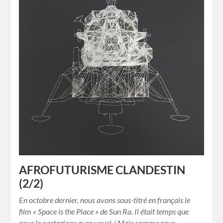
AFROFUTURISME CLANDESTIN
(2/2)
En octobre dernier, nous avons sous-titré en français le
film « Space is the Place » de Sun Ra. Il était temps que
nous le partagions avec vous! / Mais comme nous