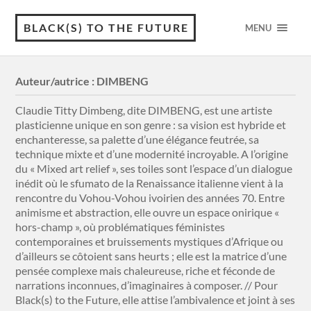
BLACK(S) TO THE FUTURE
MENU
Auteur/autrice :
DIMBENG
Claudie Titty Dimbeng, dite DIMBENG, est une artiste
plasticienne unique en son genre : sa vision est hybride et
enchanteresse, sa palette d’une élégance feutrée, sa
technique mixte et d’une modernité incroyable. A l’origine
du « Mixed art relief », ses toiles sont l’espace d’un dialogue
inédit où le sfumato de la Renaissance italienne vient à la
rencontre du Vohou-Vohou ivoirien des années 70. Entre
animisme et abstraction, elle ouvre un espace onirique «
hors-champ », où problématiques féministes
contemporaines et bruissements mystiques d’Afrique ou
d’ailleurs se côtoient sans heurts ; elle est la matrice d’une
pensée complexe mais chaleureuse, riche et féconde de
narrations inconnues, d’imaginaires à composer. // Pour
Black(s) to the Future, elle attise l’ambivalence et joint à ses