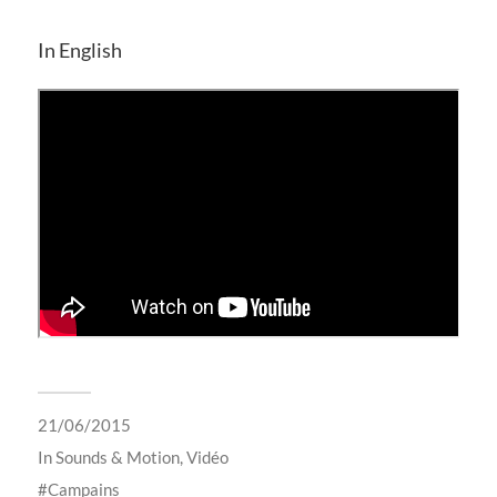
In English
21/06/2015
In
Sounds & Motion
,
Vidéo
Campains