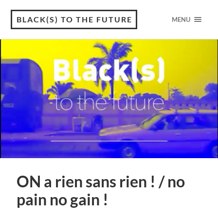
BLACK(S) TO THE FUTURE
MENU
ON a rien sans rien ! / no
pain no gain !